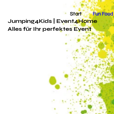
Start
Fun Food
Jumping4Kids | Event4Home
Alles für Ihr perfektes Event