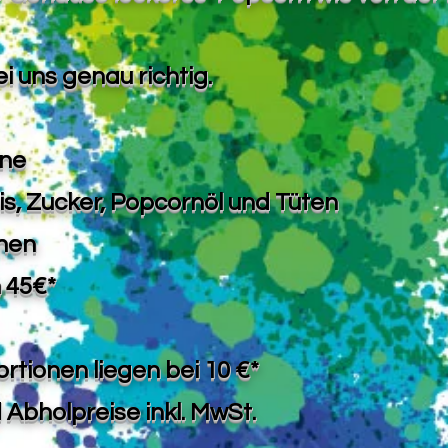
i uns genau richtig.
ne
is, Zucker, Popcornöl und Tüten
onen
 45€*
ortionen liegen bei 10 €*
d Abholpreise inkl. MwSt.