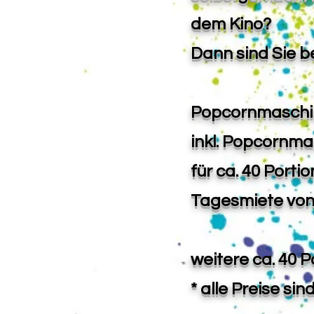
dem Kino?
Dann sind Sie be
Popcornmaschi
inkl. Popcornma
für ca. 40 Porti
Tagesmiete von
weitere ca. 40 P
* alle Preise sin