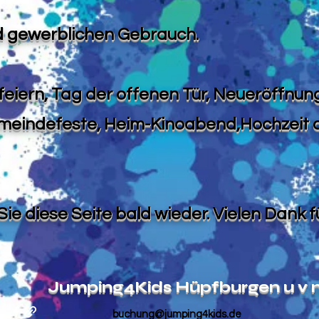
d gewerblichen Gebrauch.
sfeiern, Tag der offenen Tür, Neueröffnun
emeindefeste, Heim-Kinoabend,Hochzeit 
ie diese Seite bald wieder. Vielen Dank fü
Jumping4Kids Hüpfburgen u v 
buchung@jumping4kids.de