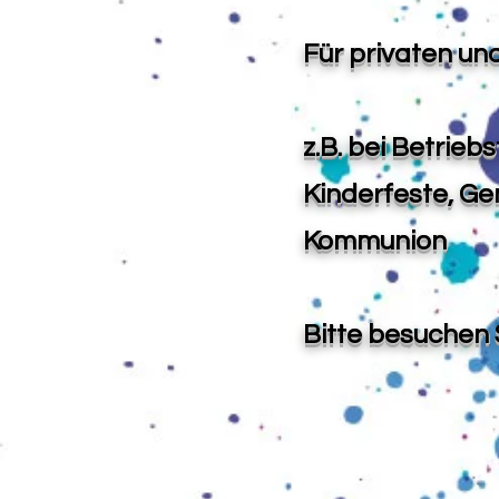
Für privaten un
z.B. bei Betrieb
Kinderfeste, G
Kommunion
Bitte besuchen S