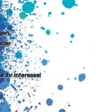
gen,
oder
r ihr Interesse!
m