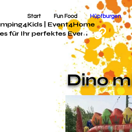
Start
Fun Food
Hüpfburgen
mping4Kids | Event4Home
les für Ihr perfektes Event
Dino m